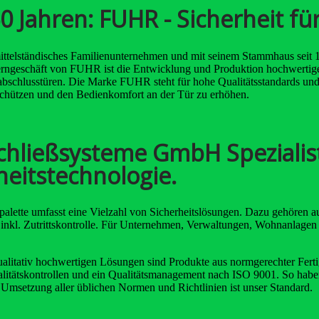
60 Jahren: FUHR - Sicherheit fü
ttelständisches Familienunternehmen und mit seinem Stammhaus seit 
erngeschäft von FUHR ist die Entwicklung und Produktion hochwertige
schlusstüren. Die Marke FUHR steht für hohe Qualitätsstandards und
schützen und den Bedienkomfort an der Tür zu erhöhen.
chließsysteme GmbH Spezialist
heitstechnologie.
alette umfasst eine Vielzahl von Sicherheitslösungen. Dazu gehören 
inkl. Zutrittskontrolle. Für Unternehmen, Verwaltungen, Wohnanlagen 
ualitativ hochwertigen Lösungen sind Produkte aus normgerechter Fert
itätskontrollen und ein Qualitätsmanagement nach ISO 9001. So haben 
Umsetzung aller üblichen Normen und Richtlinien ist unser Standard.