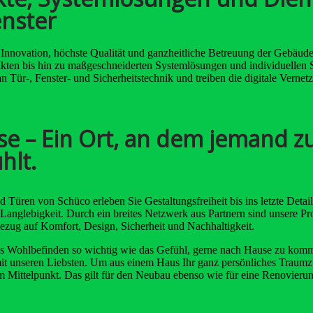
nster
Innovation, höchste Qualität und ganzheitliche Betreuung der Gebäude
kten bis hin zu maßgeschneiderten Systemlösungen und individuellen S
an Tür-, Fenster- und Sicherheitstechnik und treiben die digitale Ver
e – Ein Ort, an dem jemand zu
hlt.
d Türen von Schüco erleben Sie Gestaltungsfreiheit bis ins letzte Detai
Langlebigkeit. Durch ein breites Netzwerk aus Partnern sind unsere Pr
zug auf Komfort, Design, Sicherheit und Nachhaltigkeit.
das Wohlbefinden so wichtig wie das Gefühl, gerne nach Hause zu komm
it unseren Liebsten. Um aus einem Haus Ihr ganz persönliches Traumzuh
m Mittelpunkt. Das gilt für den Neubau ebenso wie für eine Renovieru