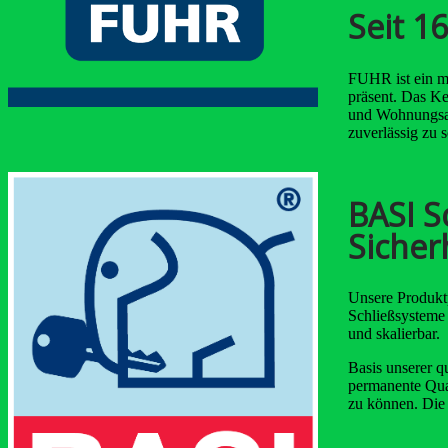
Seit 1
FUHR ist ein mi
präsent. Das K
und Wohnungsab
zuverlässig zu 
BASI S
Sicher
Unsere Produktp
Schließsysteme 
und skalierbar.
Basis unserer q
permanente Qual
zu können. Die 