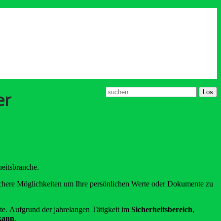
er
heitsbranche.
sichere Möglichkeiten um Ihre persönlichen Werte oder Dokumente zu
. Aufgrund der jahrelangen Tätigkeit im
Sicherheitsbereich
,
 kann
.